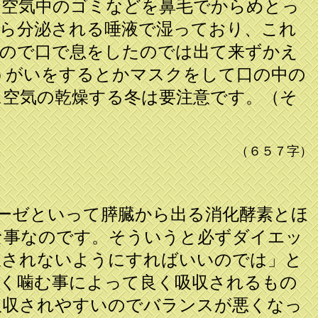
て空気中のゴミなどを鼻毛でからめとっ
ら分泌される唾液で湿っており、これ
なので口で息をしたのでは出て来ずかえ
うがいをするとかマスクをして口の中の
空気の乾燥する冬は要注意です。（そ
（６５７字）
ーゼといって膵臓から出る消化酵素とほ
な事なのです。そういうと必ずダイエッ
収されないようにすればいいのでは」と
く噛む事によって良く吸収されるもの
吸収されやすいのでバランスが悪くなっ