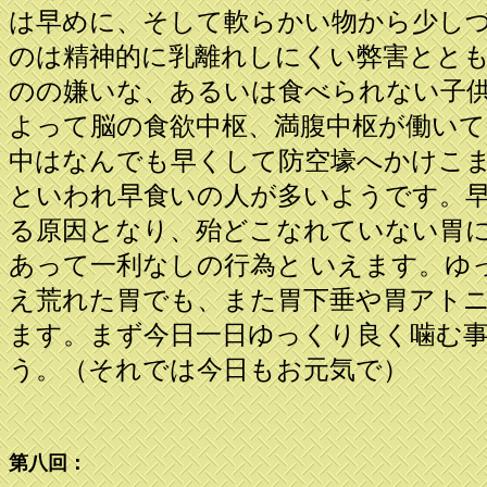
は早めに、そして軟らかい物から少し
のは精神的に乳離れしにくい弊害とと
のの嫌いな、あるいは食べられない子
よって脳の食欲中枢、満腹中枢が働い
中はなんでも早くして防空壕へかけこ
といわれ早食いの人が多いようです。
る原因となり、殆どこなれていない胃
あって一利なしの行為と いえます。ゆ
え荒れた胃でも、また胃下垂や胃アト
ます。まず今日一日ゆっくり良く噛む
う。（それでは今日もお元気で）
第八回：