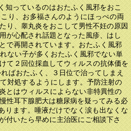
く知っているのはおたふく風邪をおこ
おこり、お多福さんのようにほっぺの両
たり、睾丸炎をおこして男性不妊の原因
用が心配され話題となった風疹、はし
とで再開されています。おたふく風邪
腫れない子が多くおたふく風邪でない単
けて２回位採血してウィルスの抗体価を
かればおたふく、３日位で治ってしまえ
て対処するようにします。予防注射の
腺炎とはウィルスによらない非特異性の
慢性耳下腺肥大は糖尿病を疑ってみる必
あります。唾液だけでなく涙も出なくな
が付いたら早めに主治医にご相談下さ