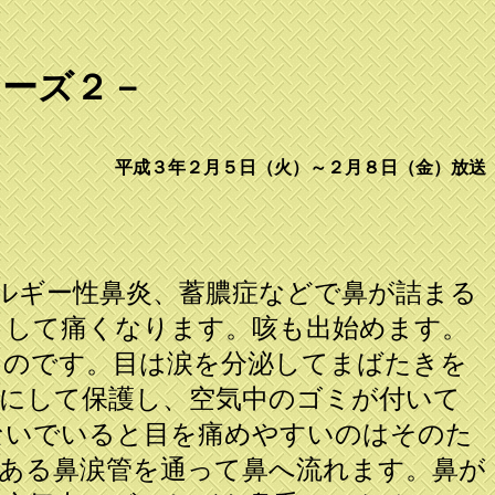
リーズ２－
平成３年２月５日（火）～２月８日（金）放送
ルギー性鼻炎、蓄膿症などで鼻が詰まる
りして痛くなります。咳も出始めます。
るのです。目は涙を分泌してまばたきを
にして保護し、空気中のゴミが付いて
ないでいると目を痛めやすいのはそのた
ある鼻涙管を通って鼻へ流れます。鼻が