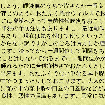
しょう。唾液腺のうちで皆さんが一番良
ご存じのようにおたふく風邪ウィルスで
きには脊髄へ入って無菌性髄膜炎をおこし
。単独の予防注射もありますし、最近副作
Ｒもあり、現在は気を付けて使うというこ
かからない訳ですがこのごろは片方しか
ります。治ってから一週間位して間隔をあ
なことはしないで治るまでに一週間位か
は腫れるたびに合併症怖さでおたふくとし
得出来ます。おたふくでない単なる耳下
の中でつまったりしておこります。大人の
かに顎の下の顎下腺や口蓋の口蓋腺などが
に良性、悪性の腫瘍もあります。異常に気