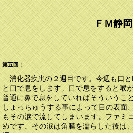
ＦＭ静岡
第五回：
消化器疾患の２週目です。今週も口と
と口で息をします。口で息をすると喉
普通に鼻で息をしていればそういうこ
しょっちゅうする事によって目の表面
もその涙で流してしまいます。ファミ
めです。その涙は角膜を濡らした後は