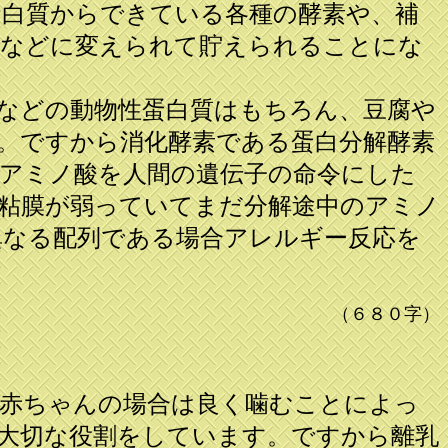
白質からできている各種の酵素や、補
肪などに変えられて貯えられることにな
などの動物性蛋白質はもちろん、豆腐や
。ですから消化酵素である蛋白分解酵素
アミノ酸を人間の遺伝子の命令にした
粘膜が弱っていてまだ分解途中のアミノ
異なる配列である場合アレルギー反応を
（６８０字）
赤ちゃんの場合は良く噛むことによっ
大切な役割をしています。ですから離乳