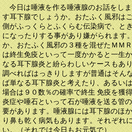
今日は唾液を作る唾液腺のお話をしま
す耳下腺でしょうか。おたふく風邪は
側がふっくらとふくらむ伝染病で、と
になったりする事があり嫌がられます
か、おたふく風邪の３種を混ぜたＭＭ
は終生免疫といって一度かかると一生
なる耳下腺炎と紛らわしいケースもあ
調べればはっきりしますが普通はそん
ば単なる耳下腺炎と考えたり、あるい
場合は９０数％の確率で終生 免疫を獲
炎症や唾石といって石が唾液を送る管
要があります。唾液腺には耳下腺のほ
り鼻も乾く病気もあります。それぞれ
い。（それでは今日もお元気で）