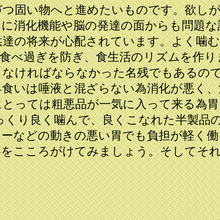
づつ固い物へと進めたいものです。欲し
もに消化機能や脳の発達の面からも問題な
供達の将来が心配されています。よく噛む
て食べ過ぎを防ぎ、食生活のリズムを作り
まなければならなかった名残でもあるの
早食いは唾液と混ざらない為消化が悪く、
にとっては粗悪品が一気に入って来る為胃
っくり良く噛んで、良くこなれた半製品
ニーなどの動きの悪い胃でも負担が軽く働
事をこころがけてみましょう。そしてそ