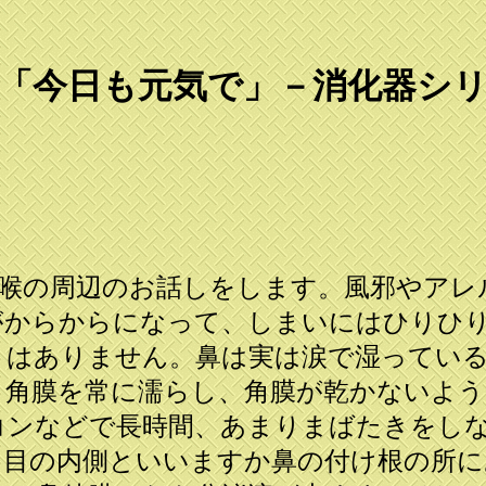
「今日も元気で」－消化器シ
喉の周辺のお話しをします。風邪やアレ
がからからになって、しまいにはひりひ
とはありません。鼻は実は涙で湿ってい
、角膜を常に濡らし、角膜が乾かないよう
コンなどで長時間、あまりまばたきをし
、目の内側といいますか鼻の付け根の所に