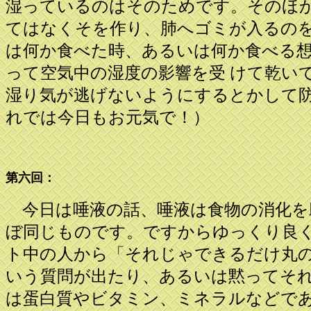
湿っているのはそのためです。そのほ
てはなくそを作り、肺へゴミが入るの
は何か食べた時、あるいは何か食べる
って空気中の湿度の影響を受 けて乾い
湿り気が逃げないようにするとかして
れでは今日もお元気で！）
第六回：
今日は唾液の話、唾液は食物の消化を
ぼ同じものです。ですからゆっくり良
ト中の人から「それじゃできるだけ丸
いう質問が出たり、あるいは黙ってそ
は蛋白質やビタミン、ミネラルなどで