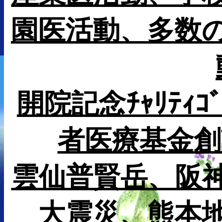
園医活動、多数
開院記念ﾁｬﾘﾃｨｺ
者医療基金創設ﾁ
雲仙普賢岳、阪
大震災、熊本