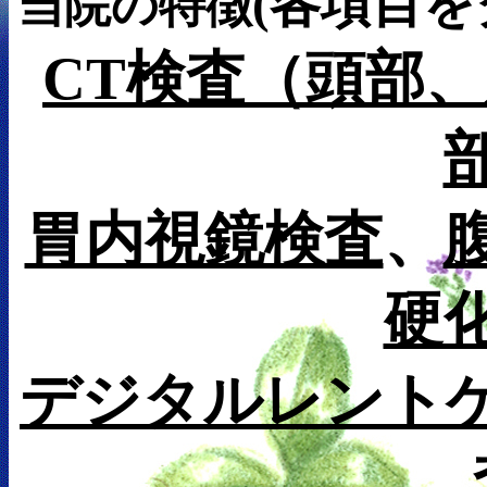
(各項目
当院の特徴
CT検査（頭部
胃内視鏡検査
、
硬
デジタルレント