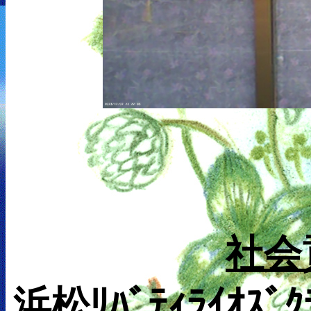
社会
浜松ﾘﾊﾞﾃｨﾗｲｵｽﾞ