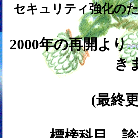
セキュリティ強化の
2000年の再開より
き
(最終更新
標榜科目
診