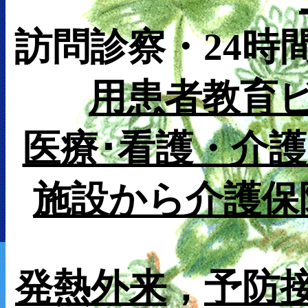
訪問診察・24時
用患者教育
医療･看護・介
施設から介護保
発熱外来
，
予防