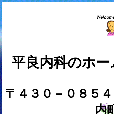
平良内科のホー
〒４３０－０８５４
内