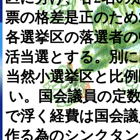
票の格差是正のため
各選挙区の落選者の
活当選とする。別に比
当然小選挙区と比例
い。国会議員の定数
で浮く経費は国会議
作る為のシンクタン