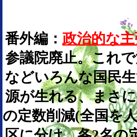
番外編：
政治的な主
参議院廃止。これで
などいろんな国民生
源が生れる、まさに
の定数削減(全国を人
区に分け、各2名の