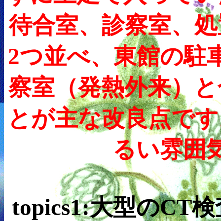
待合室、診察室、処
2つ並べ、東館の駐
察室（発熱外来）と
とが主な改良点です
るい雰囲
topics1:大型の