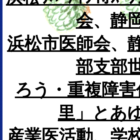
会
、
静
浜松市医師会
、
部支部
ろう・重複障害
里」とあ
産業医活動、学