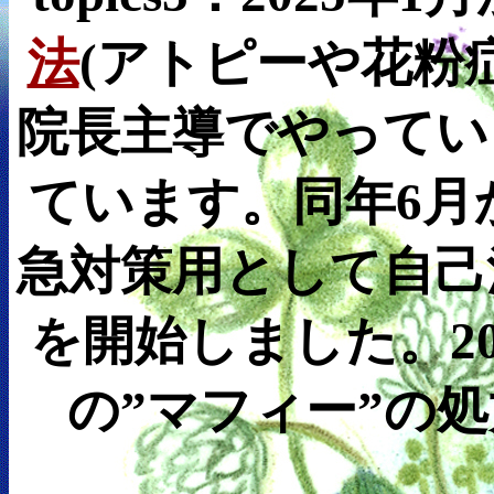
法
(アトピーや花粉
院長主導でやってい
ています。同年6月
急対策用として自己
を開始しました。20
の”マフィー”の